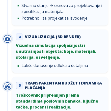
Stvarno stanje → osnova za projektovanje i
specifikaciju materijala
Potrebno i za projekat za izvođenje
VIZUALIZACIJA (3D RENDER)
4
Vizuelna simulacija spoljašnjosti i
unutrašnjosti objekta: boje, materijali,
stolarija, osvetljenje.
Lakše donošenje odluka o detaljima
TRANSPARENTAN BUDŽET I DINAMIKA
5
PLAĆANJA
Troškovnik pripremljen prema
standardima poslovnih banaka, ključne
tačke, procenti realizacije.