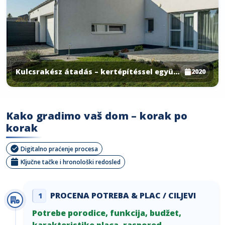
Kulcsrakész átadás – kertépítéssel együtt – A
2020
Kako gradimo vaš dom – korak po
korak
Digitalno praćenje procesa
Ključne tačke i hronološki redosled
PROCENA POTREBA & PLAC / CILJEVI
1
Potrebe porodice, funkcija, budžet,
karakteristike placa, raspored.