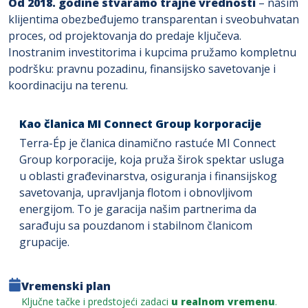
Od 2018. godine stvaramo trajne vrednosti
– našim
klijentima obezbeđujemo transparentan i sveobuhvatan
proces, od projektovanja do predaje ključeva.
Inostranim investitorima i kupcima pružamo kompletnu
podršku: pravnu pozadinu, finansijsko savetovanje i
koordinaciju na terenu.
Kao članica MI Connect Group korporacije
Terra-Ép je članica dinamično rastuće MI Connect
Group korporacije, koja pruža širok spektar usluga
u oblasti građevinarstva, osiguranja i finansijskog
savetovanja, upravljanja flotom i obnovljivom
energijom. To je garacija našim partnerima da
sarađuju sa pouzdanom i stabilnom članicom
grupacije.
Vremenski plan
Ključne tačke i predstojeći zadaci
u realnom vremenu
.