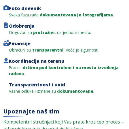
Foto dnevnik
Svaka faza rada
dokumentovana je fotografijama
.
Odobrenja
Dogovori su
pretraživi
, na jednom mestu.
Finansije
Obračuni su
transparentni
, veća je sigurnost.
Koordinacija na terenu
Proces
držimo pod kontrolom i na mestu izvođenja
radova
.
Transparentnost i uvid
Važne odluke i izmene su
dokumentovane
.
Upoznajte naš tim
Kompetentni stručnjaci koji Vas prate kroz ceo proces –
od projektovanja do predaje ključeva.