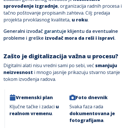
sprovođenje izgradnje
, organizacija radnih procesa i
tačno poštovanje propisanih zahteva. Cilj: predaja
projekta prvoklasnog kvaliteta,
u roku
.
Generalni izvođač
garantuje
klijentu da eventualne
probleme i greške
izvođač mora da reši i ispravi
.
Zašto je digitalizacija važna u procesu?
Digitalni alati nisu vredni sami po sebi, već
smanjuju
neizvesnost
i mnogo jasnije prikazuju stvarno stanje
tokom izvođenja radova.
Vremenski plan
Foto dnevnik
Ključne tačke i zadaci
u
Svaka faza rada
realnom vremenu
.
dokumentovana je
fotografijama
.