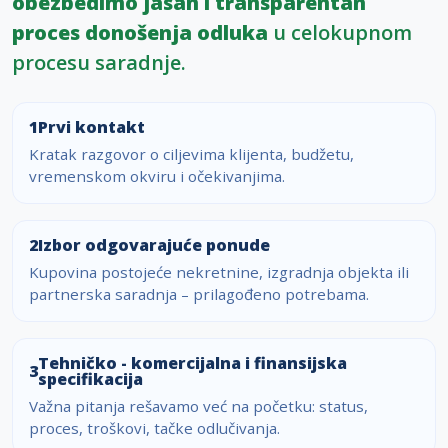
obezbedimo jasan i transparentan
proces donošenja odluka
u celokupnom
procesu saradnje.
1
Prvi kontakt
Kratak razgovor o ciljevima klijenta, budžetu,
vremenskom okviru i očekivanjima.
2
Izbor odgovarajuće ponude
Kupovina postojeće nekretnine, izgradnja objekta ili
partnerska saradnja – prilagođeno potrebama.
Tehničko - komercijalna i finansijska
3
specifikacija
Važna pitanja rešavamo već na početku: status,
proces, troškovi, tačke odlučivanja.