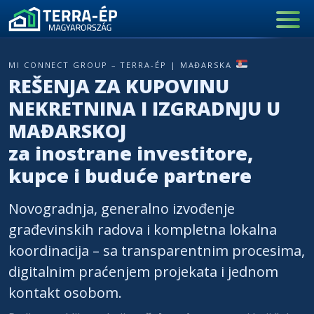
Main Navigation
MI Connect Group – Terra-Ép | Mađarska
REŠENJA ZA KUPOVINU
NEKRETNINA I IZGRADNJU U
MAĐARSKOJ
za inostrane investitore,
kupce i buduće partnere
Novogradnja, generalno izvođenje
građevinskih radova i kompletna lokalna
koordinacija
– sa transparentnim procesima,
digitalnim praćenjem projekata i jednom
kontakt osobom.