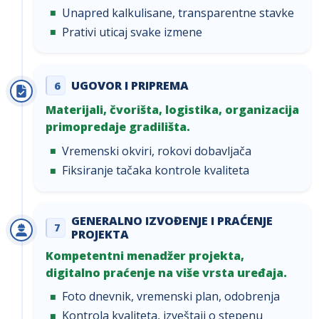
Unapred kalkulisane, transparentne stavke
Prativi uticaj svake izmene
UGOVOR I PRIPREMA
6
Materijali, čvorišta, logistika, organizacija
primopredaje gradilišta.
Vremenski okviri, rokovi dobavljača
Fiksiranje tačaka kontrole kvaliteta
GENERALNO IZVOĐENJE I PRAĆENJE
7
PROJEKTA
Kompetentni menadžer projekta,
digitalno praćenje na više vrsta uređaja.
Foto dnevnik, vremenski plan, odobrenja
Kontrola kvaliteta, izveštaji o stepenu