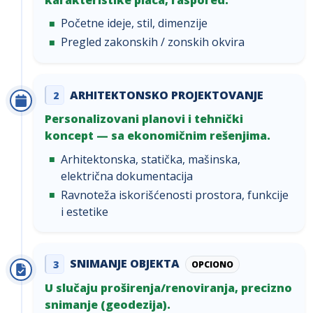
Početne ideje, stil, dimenzije
Pregled zakonskih / zonskih okvira
ARHITEKTONSKO PROJEKTOVANJE
2
Personalizovani planovi i tehnički
koncept — sa ekonomičnim rešenjima.
Arhitektonska, statička, mašinska,
električna dokumentacija
Ravnoteža iskorišćenosti prostora, funkcije
i estetike
SNIMANJE OBJEKTA
3
OPCIONO
U slučaju proširenja/renoviranja, precizno
snimanje (geodezija).