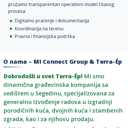
pružamo transparentan operativni model čitavog
procesa.
Digitalno praćenje i dokumentacija
Koordinacija na terenu
Pravna i finansijska podrška
O nama – MI Connect Group & Terra-Ép
Dobrodošli u svet Terra-Ép!
Mi smo
dinamična građevinska kompanija sa
sedištem u Segedinu, specijalizovana za
generalno izvođenje radova u izgradnji
porodičnih kuća, dvojnih kuća i stambenih
zgrada, kao i za njihovu prodaju.