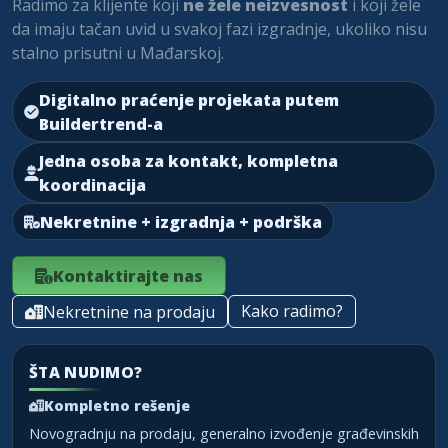
Radimo za klijente koji
ne žele neizvesnost
i koji žele
da imaju tačan uvid u svakoj fazi izgradnje, ukoliko nisu
stalno prisutni u Mađarskoj.
Digitalno praćenje projekata putem
Buildertrend-a
Jedna osoba za kontakt, kompletna
koordinacija
Nekretnine + izgradnja + podrška
Kontaktirajte nas
Kako radimo?
Nekretnine na prodaju
ŠTA NUDIMO?
Kompletno rešenje
Novogradnju na prodaju, generalno izvođenje građevinskih