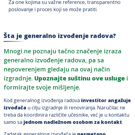
Za one kojima su važne reference, transparentno
poslovanje i proces koji se može pratiti.
Šta je generalno izvođenje radova?
Mnogi ne poznaju tačno značenje izraza
generalno izvođenje radova, pa sa
nepoverenjem gledaju na ovaj način
izgradnje.
Upoznajte suštinu ove usluge
i
formirajte svoje mišljenje.
Kod generalnog izvođenja radova
investitor angažuje
izvođača
u cilju izgradnje ili renoviranja. Naručilac ne
treba da koordinira različite učesnike, već je u kontaktu
samo sa
jednom nadležnom osobom za kontakt
.
Zadatak generalnog izvođača je
nesmetano