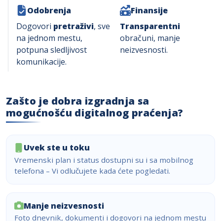
Odobrenja
Finansije
Dogovori
pretraživi
, sve
Transparentni
na jednom mestu,
obračuni, manje
potpuna sledljivost
neizvesnosti.
komunikacije.
Zašto je dobra izgradnja sa
mogućnošću digitalnog praćenja?
Uvek ste u toku
Vremenski plan i status dostupni su i sa mobilnog
telefona – Vi odlučujete kada ćete pogledati.
Manje neizvesnosti
Foto dnevnik, dokumenti i dogovori na jednom mestu