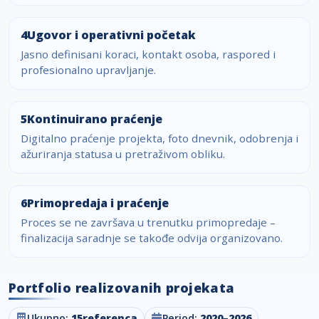
4
Ugovor i operativni početak
Jasno definisani koraci, kontakt osoba, raspored i
profesionalno upravljanje.
5
Kontinuirano praćenje
Digitalno praćenje projekta, foto dnevnik, odobrenja i
ažuriranja statusa u pretraživom obliku.
6
Primopredaja i praćenje
Proces se ne završava u trenutku primopredaje –
finalizacija saradnje se takođe odvija organizovano.
Portfolio realizovanih projekata
Ukupno:
15
referenca
Period:
2020–2026