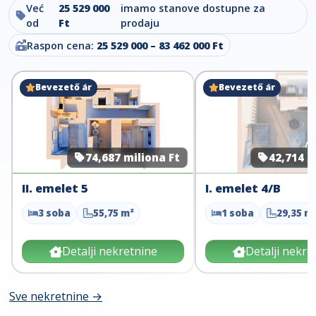
Već
25 529 000
imamo stanove dostupne za
od
Ft
prodaju
Raspon cena:
25 529 000 – 83 462 000 Ft
Bevezető ár
Bevezető ár
74,687 miliona Ft
42,714 m
II. emelet 5
I. emelet 4/B
3 soba
55,75 m²
1 soba
29,35 m
Detalji nekretnine
Detalji nekre
Sve nekretnine →