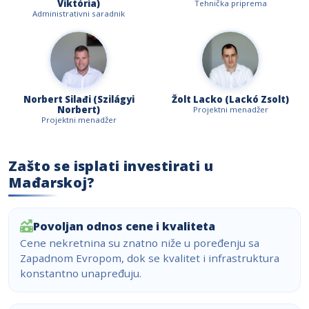
Viktória)
Tehnička priprema
Administrativni saradnik
Norbert Silađi (Szilágyi
Žolt Lacko (Lackó Zsolt)
Norbert)
Projektni menadžer
Projektni menadžer
Zašto se isplati investirati u
Mađarskoj?
Povoljan odnos cene i kvaliteta
Cene nekretnina su znatno niže u poređenju sa
Zapadnom Evropom, dok se kvalitet i infrastruktura
konstantno unapređuju.