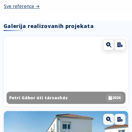
Sve reference →
Galerija realizovanih projekata
Petri Gábor úti társasház
2026