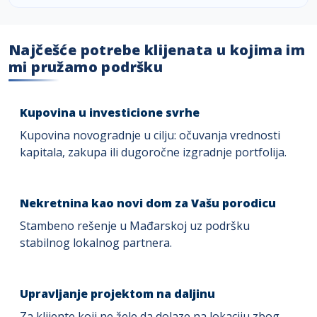
Najčešće potrebe klijenata u kojima im
mi pružamo podršku
Kupovina u investicione svrhe
Kupovina novogradnje u cilju: očuvanja vrednosti
kapitala, zakupa ili dugoročne izgradnje portfolija.
Nekretnina kao novi dom za Vašu porodicu
Stambeno rešenje u Mađarskoj uz podršku
stabilnog lokalnog partnera.
Upravljanje projektom na daljinu
Za klijente koji ne žele da dolaze na lokaciju zbog