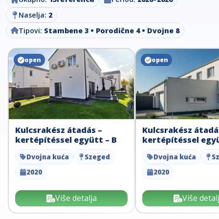
Naselja:
2
Tipovi:
Stambene 3 • Porodične 4 • Dvojne 8
open
open
Kulcsrakész átadás –
Kulcsrakész átadá
kertépítéssel együtt – B
kertépítéssel együ
Dvojna kuća
Szeged
Dvojna kuća
S
2020
2020
Više detalja
Više detal