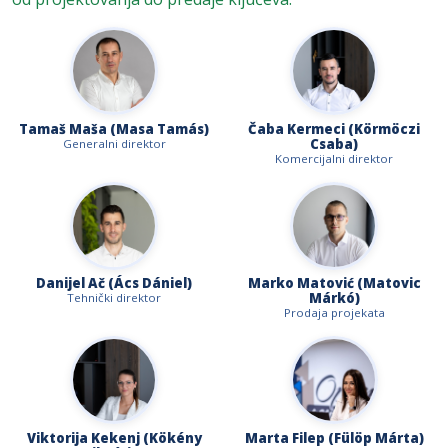
Tamaš Maša (Masa Tamás)
Čaba Kermeci (Körmöczi
Csaba)
Generalni direktor
Komercijalni direktor
Danijel Ač (Ács Dániel)
Marko Matović (Matovic
Márkó)
Tehnički direktor
Prodaja projekata
Viktorija Kekenj (Kökény
Marta Filep (Fülöp Márta)