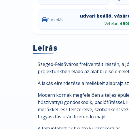
udvari beálló, vásár
Parkolás
Vételár:
4 50
Leírás
Szeged-Felsőváros frekventált részén, a Jó
projektünkben eladó az alábbi első emeleti
A lakás elrendezése a mellékelt alaprajz sz
Modern kornak megfelelően a teljes épület
hőszivattyú gondoskodik, padlófűtéssel, il
mérőkkel lesz felszerelve, szobánként vezé
fogyasztás után fizetendő majd.
A feltüntetett ár bruttó kulcsrakész ár.