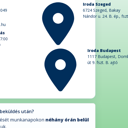
Iroda Szeged
0049
6724 Szeged, Bakay
Nándor u. 24. B. ép., fszt
.hu
tás
7:00
0
Iroda Budapest
1117 Budapest, Dom
út 9. fszt. B. ajtó
 beküldés után?
ését munkanapokon
néhány órán belül
zuk.