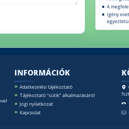
A megfelel
Igény ese
egyeztetü
INFORMÁCIÓK
K
Adatkezelési tájékoztató
fszt
Tájékoztató “sütik” alkalmazásáról
ével
Jogi nyilatkozat
Kapcsolat