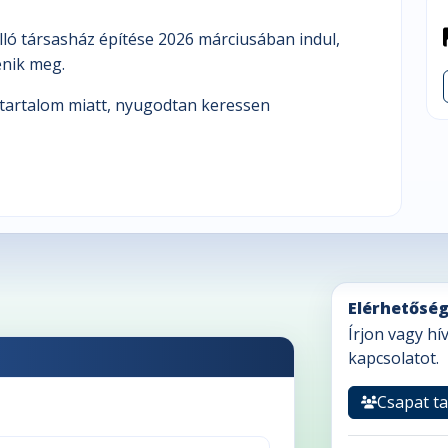
álló társasház építése 2026 márciusában indul,
nik meg.
 tartalom miatt, nyugodtan keressen
Elérhetőség
Írjon vagy hí
kapcsolatot.
Csapat ta