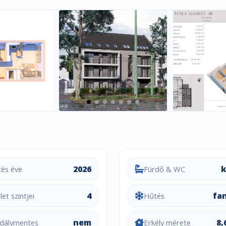
2026
tés éve
Fürdő & WC
4
fan
et szintjei
Hűtés
nem
8,
dálymentes
Erkély mérete