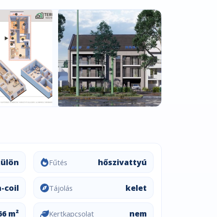
külön
hőszivattyú
Fűtés
-coil
kelet
Tájolás
66 m²
nem
Kertkapcsolat