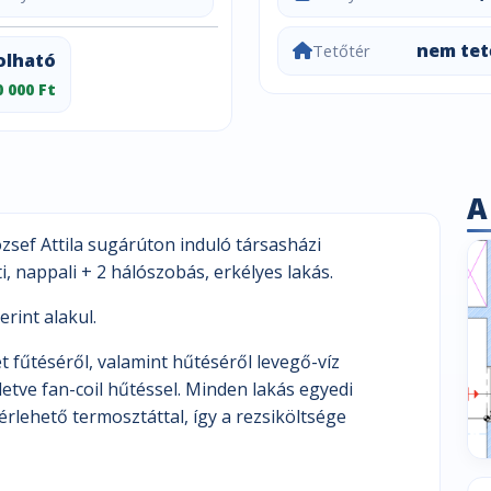
nem tet
Tetőtér
olható
0 000 Ft
A
zsef Attila sugárúton induló társasházi
, nappali + 2 hálószobás, erkélyes lakás.
erint alakul.
 fűtéséről, valamint hűtéséről levegő-víz
letve fan-coil hűtéssel. Minden lakás egyedi
rlehető termosztáttal, így a rezsiköltsége