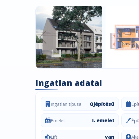
Ingatlan adatai
újépítésű
Ingatlan típusa
Épí
I. emelet
Emelet
Épül
van
Lift
Aka