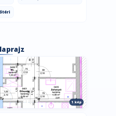
őtéri
laprajz
1 kép