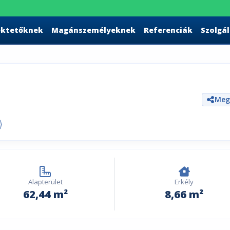
ektetőknek
Magánszemélyeknek
Referenciák
Szolgá
Meg
Alapterület
Erkély
62,44 m²
8,66 m²