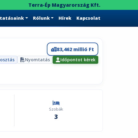
Terra-Ép Magyarország Kft.
ltatásaink
Rólunk
Hírek
Kapcsolat
83,462 millió Ft
osztás
Nyomtatás
Időpontot kérek
Szobák
3