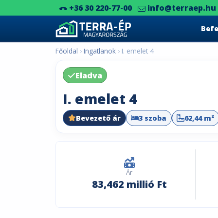
+36 30 220-77-00
info@terraep.hu
Bef
Main Navigation
Főoldal
Ingatlanok
I. emelet 4
Eladva
I. emelet 4
Bevezető ár
3 szoba
62,44 m²
Ár
83,462 millió Ft