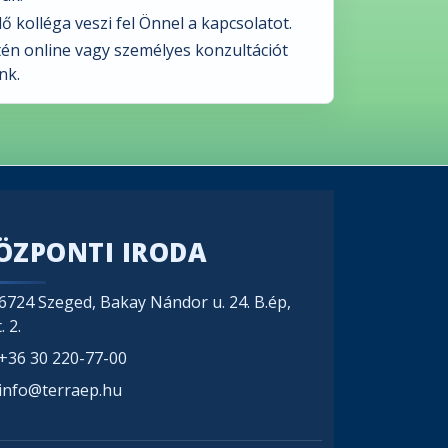
ő kolléga veszi fel Önnel a kapcsolatot.
tén online vagy személyes konzultációt
nk.
ÖZPONTI IRODA
6724 Szeged, Bakay Nándor u. 24. B.ép,
. 2.
+36 30 220-77-00
info@terraep.hu