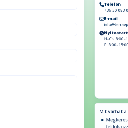
Telefon
+36 30 083 
E-mail
info@terraep
Nyitvatar
H–Cs: 8:00–1
P: 8:00–15:0
Mit várhat a
Megkeres
feldolgoz