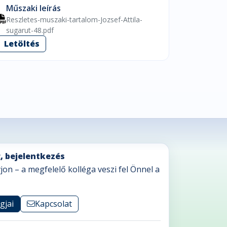
Műszaki leírás
Reszletes-muszaki-tartalom-Jozsef-Attila-
sugarut-48.pdf
Letöltés
, bejelentkezés
vjon – a megfelelő kolléga veszi fel Önnel a
gjai
Kapcsolat