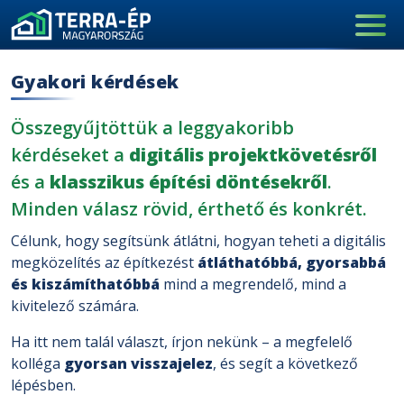
Main Navigation
Gyakori kérdések
Összegyűjtöttük a leggyakoribb
kérdéseket a
digitális projektkövetésről
és a
klasszikus építési döntésekről
.
Minden válasz rövid, érthető és konkrét.
Célunk, hogy segítsünk átlátni, hogyan teheti a digitális
megközelítés az építkezést
átláthatóbbá, gyorsabbá
és kiszámíthatóbbá
mind a megrendelő, mind a
kivitelező számára.
Ha itt nem talál választ, írjon nekünk – a megfelelő
kolléga
gyorsan visszajelez
, és segít a következő
lépésben.