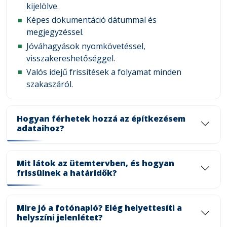
kijelölve.
Képes dokumentáció dátummal és
megjegyzéssel.
Jóváhagyások nyomkövetéssel,
visszakereshetőséggel.
Valós idejű frissítések a folyamat minden
szakaszáról.
Hogyan férhetek hozzá az építkezésem
adataihoz?
Mit látok az ütemtervben, és hogyan
frissülnek a határidők?
Mire jó a fotónapló? Elég helyettesíti a
helyszíni jelenlétet?