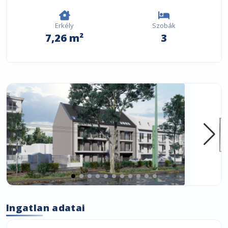
Erkély
Szobák
7,26 m²
3
Ingatlan adatai