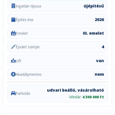
újépítésű
Ingatlan típusa
2026
Építés éve
III. emelet
Emelet
4
Épület szintjei
van
Lift
nem
Akadálymentes
udvari beálló, vásárolható
Parkolás
Vételár:
4 500 000 Ft