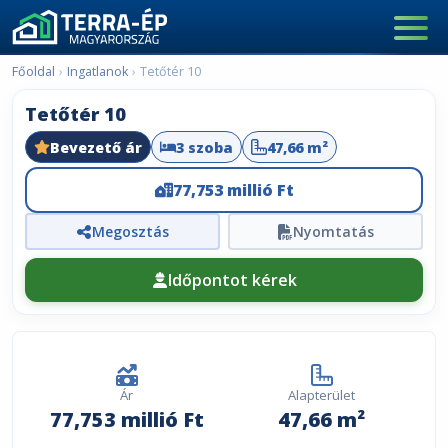
Main Navigation
Főoldal
Ingatlanok
Tetőtér 10
Tetőtér 10
Bevezető ár
3 szoba
47,66 m²
77,753 millió Ft
Megosztás
Nyomtatás
Időpontot kérek
Ár
Alapterület
77,753 millió Ft
47,66 m²