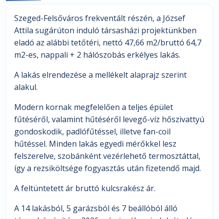
Szeged-Felsőváros frekventált részén, a József
Attila sugárúton induló társasházi projektünkben
eladó az alábbi tetőtéri, nettó 47,66 m2/bruttó 64,7
m2-es, nappali + 2 hálószobás erkélyes lakás.
A lakás elrendezése a mellékelt alaprajz szerint
alakul.
Modern kornak megfelelően a teljes épület
fűtéséről, valamint hűtéséről levegő-víz hőszivattyú
gondoskodik, padlófűtéssel, illetve fan-coil
hűtéssel. Minden lakás egyedi mérőkkel lesz
felszerelve, szobánként vezérlehető termosztáttal,
így a rezsiköltsége fogyasztás után fizetendő majd.
A feltüntetett ár bruttó kulcsrakész ár.
A 14 lakásból, 5 garázsból és 7 beállóból álló