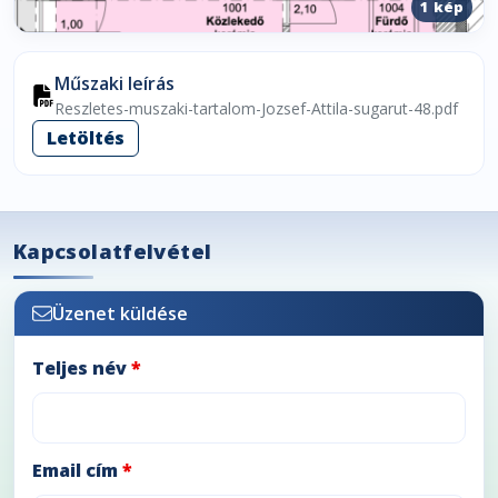
1 kép
Műszaki leírás
Reszletes-muszaki-tartalom-Jozsef-Attila-sugarut-48.pdf
Letöltés
Kapcsolatfelvétel
Üzenet küldése
Teljes név
*
Email cím
*