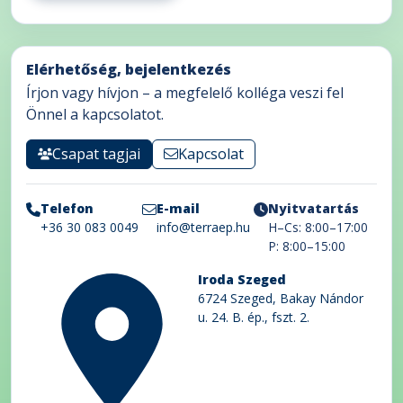
Elérhetőség, bejelentkezés
Írjon vagy hívjon – a megfelelő kolléga veszi fel
Önnel a kapcsolatot.
Csapat tagjai
Kapcsolat
Telefon
E-mail
Nyitvatartás
+36 30 083 0049
info@terraep.hu
H–Cs: 8:00–17:00
P: 8:00–15:00
Iroda Szeged
6724 Szeged, Bakay Nándor
u. 24. B. ép., fszt. 2.