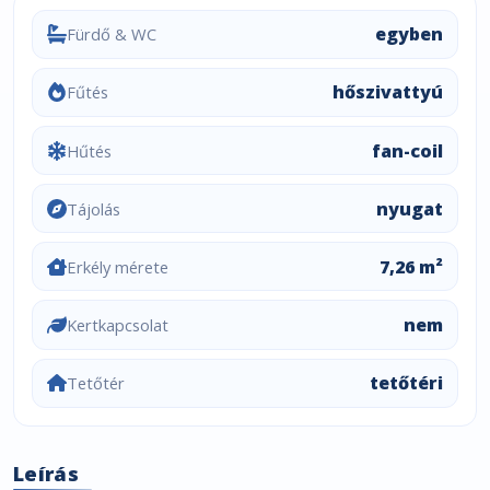
egyben
Fürdő & WC
hőszivattyú
Fűtés
fan-coil
Hűtés
nyugat
Tájolás
7,26 m²
Erkély mérete
nem
Kertkapcsolat
tetőtéri
Tetőtér
Leírás