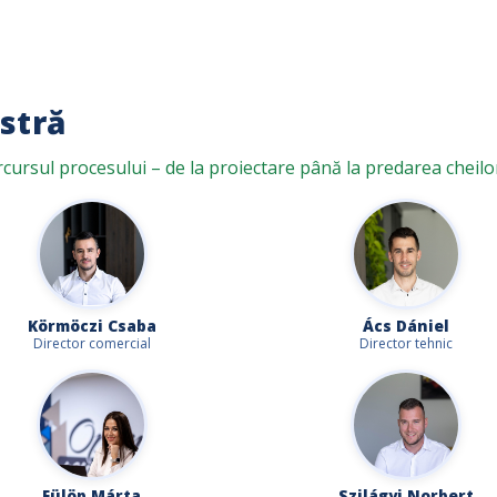
stră
arcursul procesului – de la proiectare până la predarea cheilo
Körmöczi Csaba
Ács Dániel
Director comercial
Director tehnic
Fülöp Márta
Szilágyi Norbert