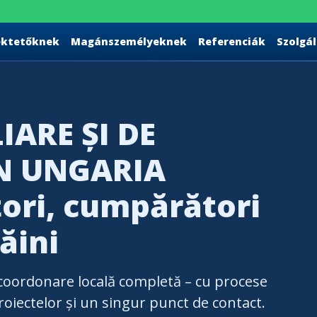
ektetőknek
Magánszemélyeknek
Referenciák
Szolgá
IARE ȘI DE
ÎN UNGARIA
tori, cumpărători
ăini
 coordonare locală completă
– cu procese
roiectelor și un singur punct de contact.