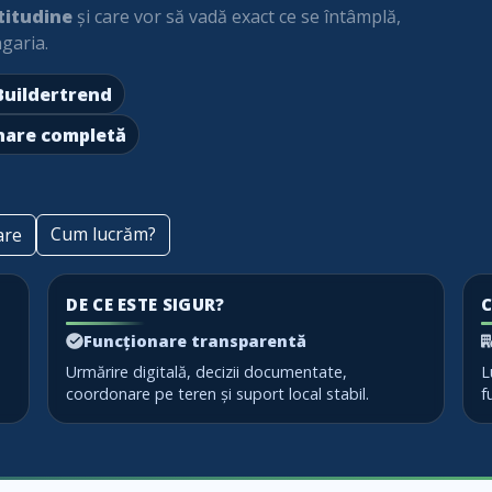
titudine
și care vor să vadă exact ce se întâmplă,
garia.
 Buildertrend
nare completă
Cum lucrăm?
are
DE CE ESTE SIGUR?
C
Funcționare transparentă
Urmărire digitală, decizii documentate,
L
coordonare pe teren și suport local stabil.
f