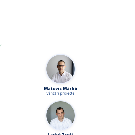
r.
Matovic Márkó
Vânzări proiecte
Lackó Zsolt