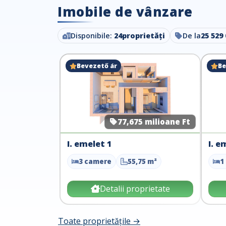
Imobile de vânzare
Disponibile:
24
proprietăți
De la
25 529 
Bevezető ár
Be
77,675 milioane Ft
I. emelet 1
I. e
3 camere
55,75 m²
1
Detalii proprietate
Toate proprietățile →