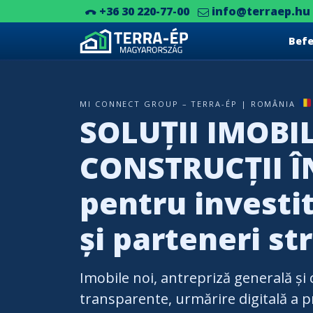
+36 30 220-77-00
info@terraep.hu
Bef
Main Navigation
MI Connect Group – Terra-Ép | România
SOLUȚII IMOBIL
CONSTRUCȚII 
pentru investi
și parteneri str
Imobile noi, antrepriză generală și
transparente, urmărire digitală a p