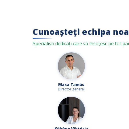
Cunoașteți echipa noa
Specialiști dedicați care vă însoțesc pe tot p
Masa Tamás
Director general
Kökény Viktória