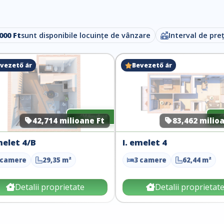
000 Ft
sunt disponibile locuințe de vânzare
Interval de preț
vezető ár
Bevezető ár
Vândut
42,714 milioane Ft
83,462 milio
melet 4/B
I. emelet 4
 camere
29,35 m²
3 camere
62,44 m²
Detalii proprietate
Detalii proprietat