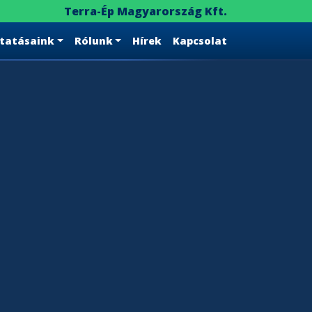
Terra-Ép Magyarország Kft.
ltatásaink
Rólunk
Hírek
Kapcsolat