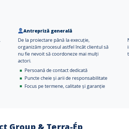
Antrepriză generală
,
De la proiectare până la execuție,
organizăm procesul astfel încât clientul să
nu fie nevoit să coordoneze mai mulți
actori.
Persoană de contact dedicată
Puncte cheie și arii de responsabilitate
Focus pe termene, calitate și garanție
ct Group & Terra-Ép