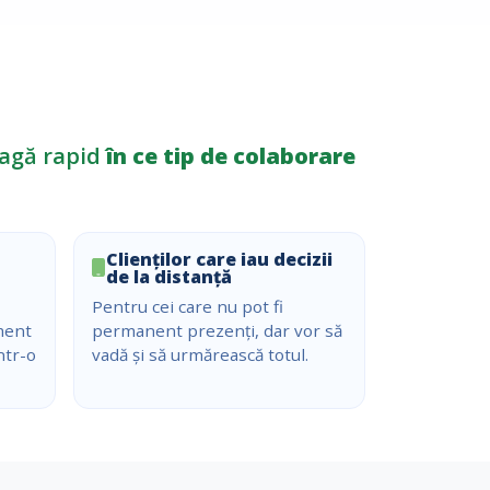
leagă rapid
în ce tip de colaborare
Clienților care iau decizii
de la distanță
Pentru cei care nu pot fi
ment
permanent prezenți, dar vor să
ntr-o
vadă și să urmărească totul.