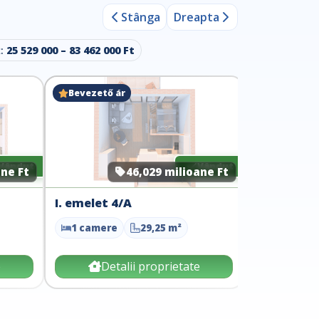
Stânga
Dreapta
:
25 529 000 – 83 462 000 Ft
Bevezető ár
Bevezető 
Vândut
Vândut
ane Ft
46,029 milioane Ft
I. emelet 4/A
Tetőtér 9/
1 camere
29,25 m²
3 camere
e
Detalii proprietate
Det