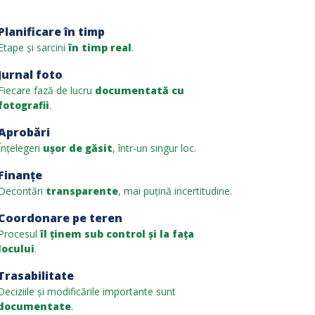
Planificare în timp
Etape și sarcini
în timp real
.
Jurnal foto
Fiecare fază de lucru
documentată cu
fotografii
.
Aprobări
Înțelegeri
ușor de găsit
, într-un singur loc.
Finanțe
Decontări
transparente
, mai puțină incertitudine.
Coordonare pe teren
Procesul
îl ținem sub control și la fața
locului
.
Trasabilitate
Deciziile și modificările importante sunt
documentate
.