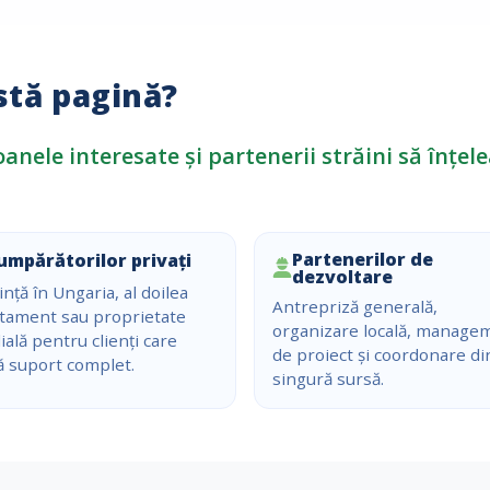
stă pagină?
oanele interesate și partenerii străini să înțe
Partenerilor de
umpărătorilor privați
dezvoltare
ință în Ungaria, al doilea
Antrepriză generală,
tament sau proprietate
organizare locală, manage
ială pentru clienți care
de proiect și coordonare di
ă suport complet.
singură sursă.