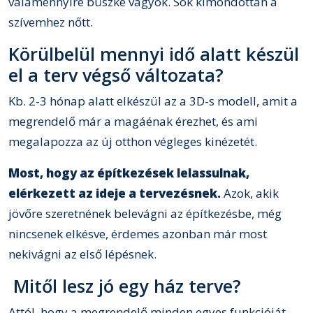
valamennyire büszke vagyok. Sok kimondottan a
szívemhez nőtt.
Körülbelül mennyi idő alatt készül
el a terv végső változata?
Kb. 2-3 hónap alatt elkészül az a 3D-s modell, amit a
megrendelő már a magáénak érezhet, és ami
megalapozza az új otthon végleges kinézetét.
Most, hogy az építkezések lelassulnak,
elérkezett az ideje a tervezésnek.
Azok, akik
jövőre szeretnének belevágni az építkezésbe, még
nincsenek elkésve, érdemes azonban már most
nekivágni az első lépésnek.
Mitől lesz jó egy ház terve?
Attól, hogy a megrendelő minden egyes funkcióját