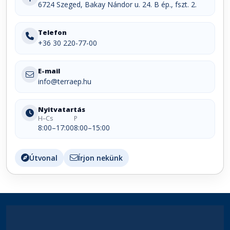
6724 Szeged, Bakay Nándor u. 24. B ép., fszt. 2.
Telefon
+36 30 220-77-00
E-mail
info@terraep.hu
Nyitvatartás
H–Cs
P
8:00–17:00
8:00–15:00
Útvonal
Írjon nekünk