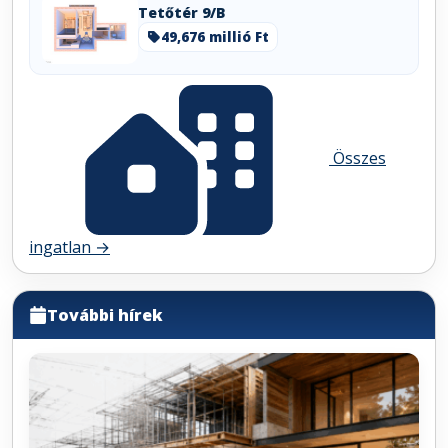
Tetőtér 9/B
49,676 millió Ft
Összes
ingatlan →
További hírek