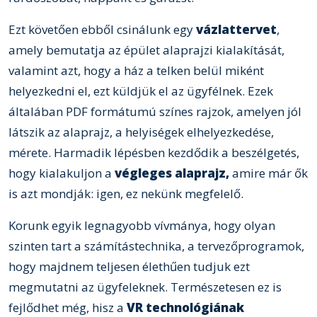
Ezt követően ebből csinálunk egy
vázlattervet
,
amely bemutatja az épület alaprajzi kialakítását,
valamint azt, hogy a ház a telken belül miként
helyezkedni el, ezt küldjük el az ügyfélnek. Ezek
általában PDF formátumú színes rajzok, amelyen jól
látszik az alaprajz, a helyiségek elhelyezkedése,
mérete. Harmadik lépésben kezdődik a beszélgetés,
hogy kialakuljon a
végleges alaprajz,
amire már ők
is azt mondják: igen, ez nekünk megfelelő.
Korunk egyik legnagyobb vívmánya, hogy olyan
szinten tart a számítástechnika, a tervezőprogramok,
hogy majdnem teljesen élethűen tudjuk ezt
megmutatni az ügyfeleknek. Természetesen ez is
fejlődhet még, hisz a
VR technológiának