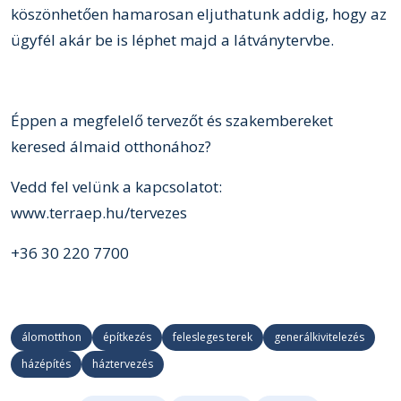
köszönhetően hamarosan eljuthatunk addig, hogy az
ügyfél akár be is léphet majd a látványtervbe.
Éppen a megfelelő tervezőt és szakembereket
keresed álmaid otthonához?
Vedd fel velünk a kapcsolatot:
www.terraep.hu/tervezes
+36 30 220 7700
álomotthon
építkezés
felesleges terek
generálkivitelezés
házépítés
háztervezés