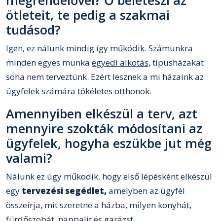
megrendelővel? Ő beleteszi az
ötleteit, te pedig a szakmai
tudásod?
Igen, ez nálunk mindig így működik. Számunkra
minden egyes munka
egyedi alkotás
, típusházakat
soha nem terveztünk. Ezért lesznek a mi házaink az
ügyfelek számára tökéletes otthonok.
Amennyiben elkészül a terv, azt
mennyire szokták módosítani az
ügyfelek, hogyha eszükbe jut még
valami?
Nálunk ez úgy működik, hogy első lépésként elkészül
egy
tervezési segédlet,
amelyben az ügyfél
összeírja, mit szeretne a házba, milyen konyhát,
fürdőszobát, nappalit és garázst.