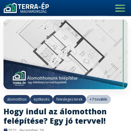
Main Navigation
álomotthon
építkezés
felesleges terek
+7 további
Hogy indul az álomotthon
felépítése? Egy jó tervvel!
2021. december 29.