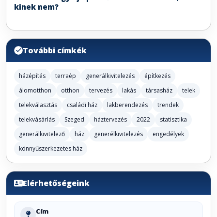
kinek nem?
További címkék
házépítés
terraép
generálkivitelezés
építkezés
álomotthon
otthon
tervezés
lakás
társasház
telek
telekválasztás
családi ház
lakberendezés
trendek
telekvásárlás
Szeged
háztervezés
2022
statisztika
generálkivitelező
ház
generélkivitelezés
engedélyek
könnyűszerkezetes ház
Elérhetőségeink
Cím