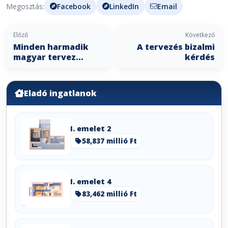
Megosztás:
Facebook
LinkedIn
Email
Előző
Következő
Minden harmadik
A tervezés bizalmi
magyar tervez
kérdés
valamilyen
okosotthon
megoldást
Eladó ingatlanok
I. emelet 2
58,837 millió Ft
I. emelet 4
83,462 millió Ft