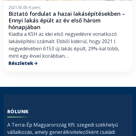
2021.05.05.
5 perc
Biztató fordulat a hazai lakásépítésekben –
Ennyi lakás épült az év első három
hónapjában
Kiadta a KSH az idei első negyedévre vonatkozó
lakásépítési számait. Ebből kiderül, hogy 2021 I.
negyedévében 6153 új lakás épült, 29%-kal több,
mint egy évvel korábban.…
Részletek
RÓLUNK
A Terra-Ép Magyarország Kft. szegedi székhelyű
vállalkozás, amely generálkivitelezőként családi