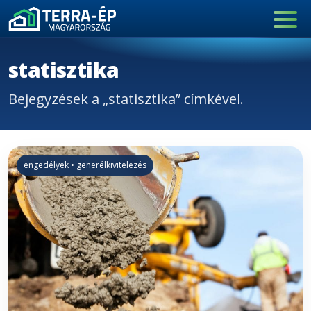
Main Navigation
statisztika
Bejegyzések a „statisztika” címkével.
engedélyek • generélkivitelezés