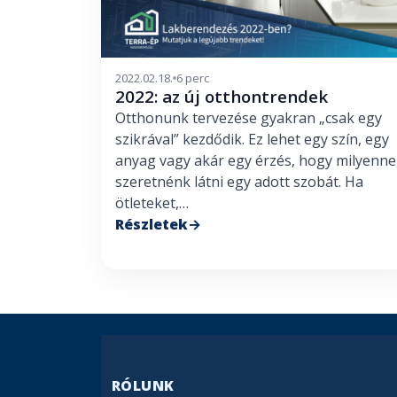
2022.02.18.
6 perc
2022: az új otthontrendek
Otthonunk tervezése gyakran „csak egy
szikrával” kezdődik. Ez lehet egy szín, egy
anyag vagy akár egy érzés, hogy milyenn
szeretnénk látni egy adott szobát. Ha
ötleteket,…
Részletek
RÓLUNK