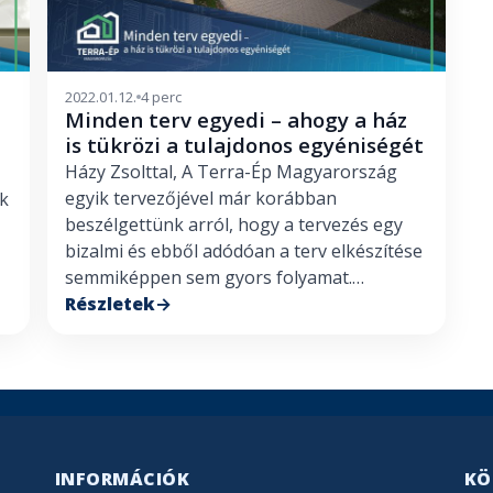
2022.01.12.
4 perc
Minden terv egyedi – ahogy a ház
is tükrözi a tulajdonos egyéniségét
Házy Zsolttal, A Terra-Ép Magyarország
egyik tervezőjével már korábban
ek
beszélgettünk arról, hogy a tervezés egy
bizalmi és ebből adódóan a terv elkészítése
semmiképpen sem gyors folyamat.…
Részletek
INFORMÁCIÓK
KÖ