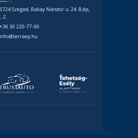
6724 Szeged, Bakay Nándor u. 24. B.ép,
. 2.
+36 30 220-77-00
info@terraep.hu