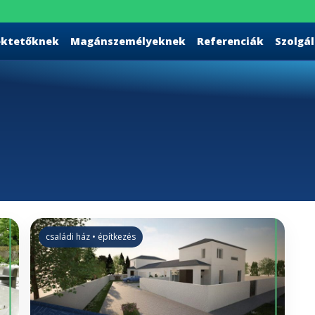
ektetőknek
Magánszemélyeknek
Referenciák
Szolgá
családi ház • építkezés