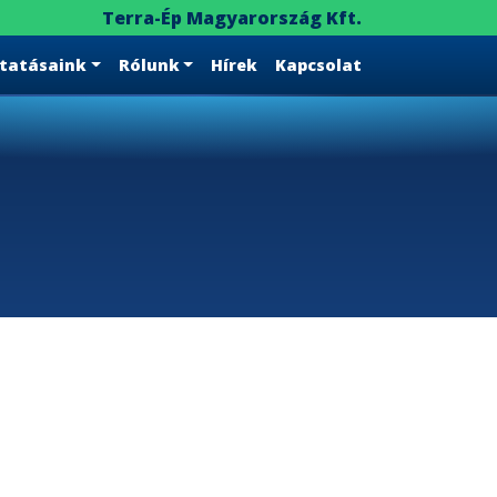
Terra-Ép Magyarország Kft.
ltatásaink
Rólunk
Hírek
Kapcsolat