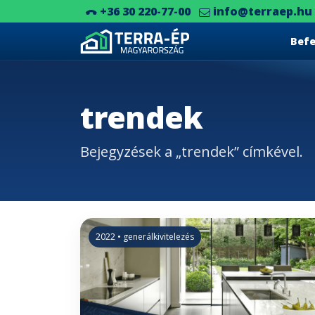
+36 30 220-77-00
info@terraep.hu
Bef
Main Navigation
trendek
Bejegyzések a „trendek” címkével.
2022 • generálkivitelezés