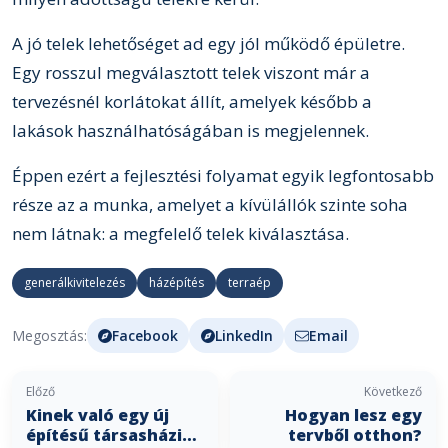
A jó telek lehetőséget ad egy jól működő épületre.
Egy rosszul megválasztott telek viszont már a
tervezésnél korlátokat állít, amelyek később a
lakások használhatóságában is megjelennek.
Éppen ezért a fejlesztési folyamat egyik legfontosabb
része az a munka, amelyet a kívülállók szinte soha
nem látnak: a megfelelő telek kiválasztása.
generálkivitelezés
házépítés
terraép
Megosztás:
Facebook
LinkedIn
Email
Előző
Következő
Kinek való egy új
Hogyan lesz egy
építésű társasházi
tervből otthon?