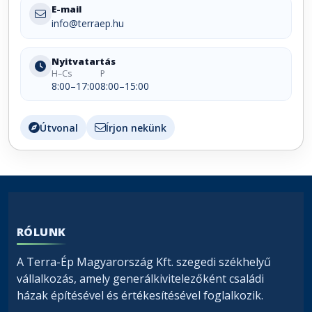
E-mail
info@terraep.hu
Nyitvatartás
H–Cs
P
8:00–17:00
8:00–15:00
Útvonal
Írjon nekünk
RÓLUNK
A Terra-Ép Magyarország Kft. szegedi székhelyű
vállalkozás, amely generálkivitelezőként családi
házak építésével és értékesítésével foglalkozik.