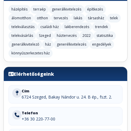
házépítés
terraép
generálkivitelezés
építkezés
álomotthon
otthon
tervezés
lakás
társasház
telek
telekválasztás
családi ház
lakberendezés
trendek
telekvásárlás
Szeged
háztervezés
2022
statisztika
generálkivitelező
ház
generélkivitelezés
engedélyek
könnyűszerkezetes ház
Elérhetőségeink
Cím
6724 Szeged, Bakay Nándor u. 24. B ép., fszt. 2.
Telefon
+36 30 220-77-00