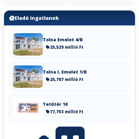
lakás, és kinek nem?
Eladó ingatlanok
Tolna Emelet 4/B
25,529 millió Ft
Tolna I. Emelet 1/B
25,707 millió Ft
Tetőtér 10
77,753 millió Ft