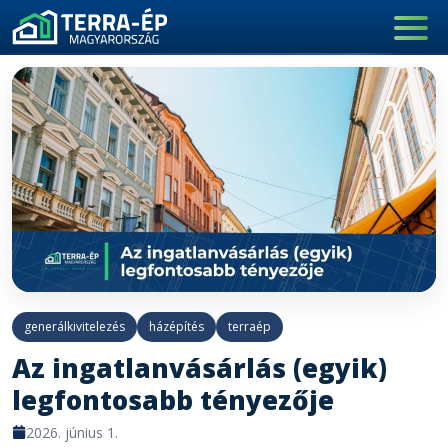
Main Navigation
generálkivitelezés
házépítés
terraép
Az ingatlanvásárlás (egyik)
legfontosabb tényezője
2026. június 1.