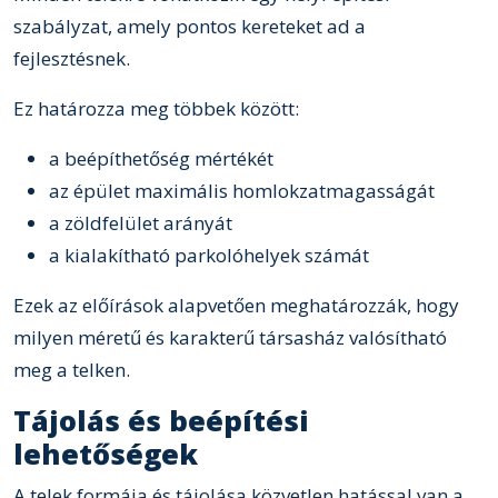
szabályzat, amely pontos kereteket ad a
fejlesztésnek.
Ez határozza meg többek között:
a beépíthetőség mértékét
az épület maximális homlokzatmagasságát
a zöldfelület arányát
a kialakítható parkolóhelyek számát
Ezek az előírások alapvetően meghatározzák, hogy
milyen méretű és karakterű társasház valósítható
meg a telken.
Tájolás és beépítési
lehetőségek
A telek formája és tájolása közvetlen hatással van a