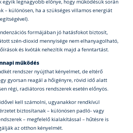
ek egyik legnagyobb előnye, hogy működésük során
k – különösen, ha a szükséges villamos energiát
egítségével).
denzációs formájában jó hatásfokot biztosít,
csátott szén-dioxid mennyisége nem elhanyagolható,
őírások és kvóták nehezítik majd a fenntartást.
ennapi működés
dkét rendszer nyújthat kényelmet, de eltérő
gy gyorsan reagál a hőigényre, rövid idő alatt
sen régi, radiátoros rendszerek esetén előnyös.
idővel kell számolni, ugyanakkor rendkívül
érzetet biztosítanak – különösen padló- vagy
ndszerek – megfelelő kialakítással – hűtésre is
gálják az otthon kényelmét.