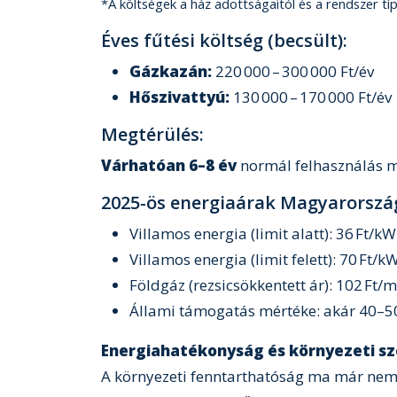
*A költségek a ház adottságaitól és a rendszer típ
Éves fűtési költség (becsült):
Gázkazán:
220 000 – 300 000 Ft/év
Hőszivattyú:
130 000 – 170 000 Ft/év
Megtérülés:
Várhatóan 6–8 év
normál felhasználás me
2025-ös energiaárak Magyarorszá
Villamos energia (limit alatt): 36 Ft/k
Villamos energia (limit felett): 70 Ft/k
Földgáz (rezsicsökkentett ár): 102 Ft/m
Állami támogatás mértéke: akár 40–5
Energiahatékonyság és környezeti 
A környezeti fenntarthatóság ma már nem 