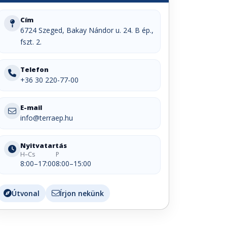
Cím
6724 Szeged, Bakay Nándor u. 24. B ép.,
fszt. 2.
Telefon
+36 30 220-77-00
E-mail
info@terraep.hu
Nyitvatartás
H–Cs
P
8:00–17:00
8:00–15:00
Útvonal
Írjon nekünk