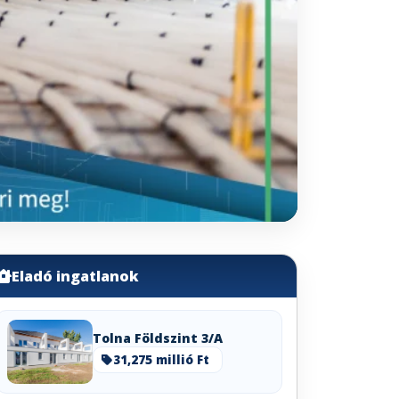
Eladó ingatlanok
Tolna Földszint 3/A
31,275 millió Ft