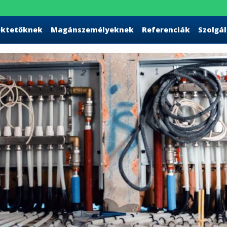
ektetőknek
Magánszemélyeknek
Referenciák
Szolgá