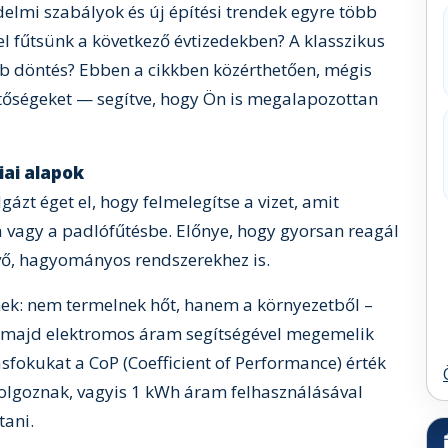
elmi szabályok és új építési trendek egyre több
vel fűtsünk a következő évtizedekben? A klasszikus
bb döntés? Ebben a cikkben közérthetően, mégis
tőségeket — segítve, hogy Ön is megalapozottan
iai alapok
ázt éget el, hogy felmelegítse a vizet, amit
ba vagy a padlófűtésbe. Előnye, hogy gyorsan reagál
évő, hagyományos rendszerekhez is.
ek: nem termelnek hőt, hanem a környezetből –
el, majd elektromos áram segítségével megemelik
sfokukat a CoP (Coefficient of Performance) érték
dolgoznak, vagyis 1 kWh áram felhasználásával
tani.