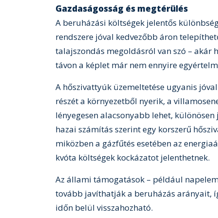
Gazdaságosság és megtérülés
A beruházási költségek jelentős különbs
rendszere jóval kedvezőbb áron telepíthet
talajszondás megoldásról van szó – akár h
távon a képlet már nem ennyire egyértelm
A hőszivattyúk üzemeltetése ugyanis jóval
részét a környezetből nyerik, a villamosene
lényegesen alacsonyabb lehet, különösen j
hazai számítás szerint egy korszerű hősziv
miközben a gázfűtés esetében az energiaá
kvóta költségek kockázatot jelenthetnek.
Az állami támogatások – például napeleme
tovább javíthatják a beruházás arányait, 
időn belül visszahozható.