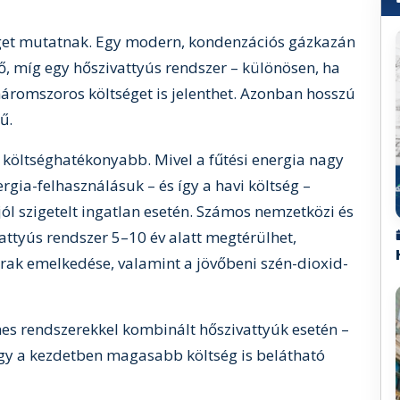
éget mutatnak. Egy modern, kondenzációs gázkazán
ő, míg egy hőszivattyús rendszer – különösen, ha
áromszoros költséget is jelenthet. Azonban hosszú
ű.
 költséghatékonyabb. Mivel a fűtési energia nagy
rgia-felhasználásuk – és így a havi költség –
ól szigetelt ingatlan esetén. Számos nemzetközi és
attyús rendszer 5–10 év alatt megtérülhet,
rak emelkedése, valamint a jövőbeni szén-dioxid-
s rendszerekkel kombinált hőszivattyúk esetén –
így a kezdetben magasabb költség is belátható