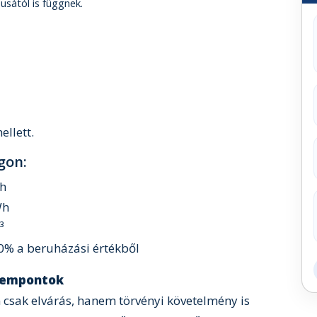
usától is függnek.
llett.
gon:
Wh
Wh
³
0% a beruházási értékből
szempontok
csak elvárás, hanem törvényi követelmény is