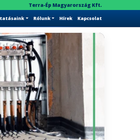
Terra-Ép Magyarország Kft.
ltatásaink
Rólunk
Hírek
Kapcsolat