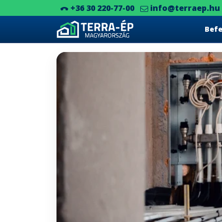
+36 30 220-77-00
info@terraep.hu
Bef
Main Navigation