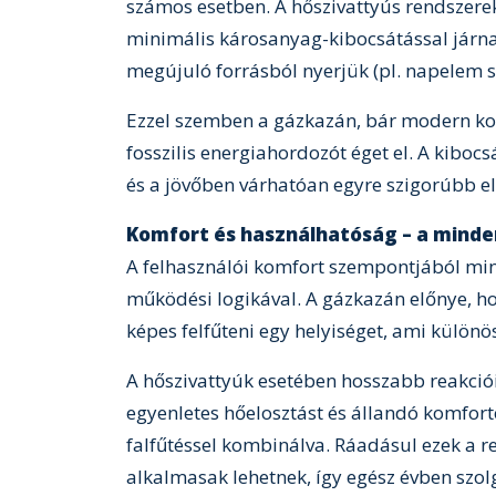
számos esetben. A hőszivattyús rendszer
minimális károsanyag-kibocsátással járna
megújuló forrásból nyerjük (pl. napelem s
Ezzel szemben a gázkazán, bár modern kon
fosszilis energiahordozót éget el. A kibo
és a jövőben várhatóan egyre szigorúbb el
Komfort és használhatóság – a mind
A felhasználói komfort szempontjából min
működési logikával. A gázkazán előnye, ho
képes felfűteni egy helyiséget, ami különö
A hőszivattyúk esetében hosszabb reakció
egyenletes hőelosztást és állandó komfort
falfűtéssel kombinálva. Ráadásul ezek a re
alkalmasak lehetnek, így egész évben szol