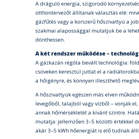
A dráguló energia, szigorodó környezetvéd
otthontervezőt állítanak választás elé: mi
gázfűtés vagy a korszerű hőszivattyú a jo
szakmai alapossággal mutatjuk be a lehe
dönthessen.
A két rendszer működése – technológ
A gázkazán régóta bevált technológia: földg
csöveken keresztül juttat el a radiátorok
a hőigényre, és könnyen illeszthető megl
A hőszivattyúk egészen más elven működn
levegőből, talajból vagy vízből – vonják 
annak hőmérsékletét a kívánt szintre. Hatá
mutatja: jellemzően 3–5 közötti értékkel 
akár 3–5 kWh hőenergiát is elő tudnak állí