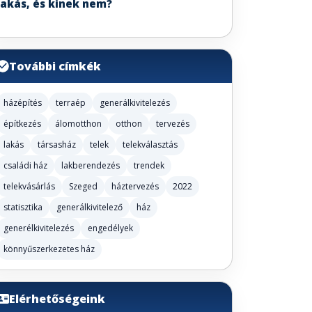
lakás, és kinek nem?
További címkék
házépítés
terraép
generálkivitelezés
építkezés
álomotthon
otthon
tervezés
lakás
társasház
telek
telekválasztás
családi ház
lakberendezés
trendek
telekvásárlás
Szeged
háztervezés
2022
statisztika
generálkivitelező
ház
generélkivitelezés
engedélyek
könnyűszerkezetes ház
Elérhetőségeink