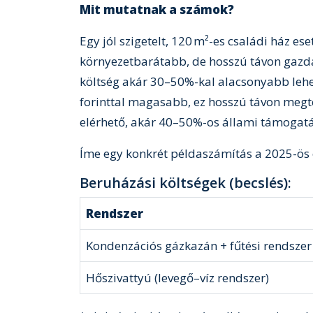
Mit mutatnak a számok?
Egy jól szigetelt, 120 m²-es családi ház e
környezetbarátabb, de hosszú távon gazdas
költség akár 30–50%-kal alacsonyabb lehe
forinttal magasabb, ez hosszú távon megté
elérhető, akár 40–50%-os állami támogatá
Íme egy konkrét példaszámítás a 2025-ös 
Beruházási költségek (becslés):
Rendszer
Kondenzációs gázkazán + fűtési rendszer
Hőszivattyú (levegő–víz rendszer)