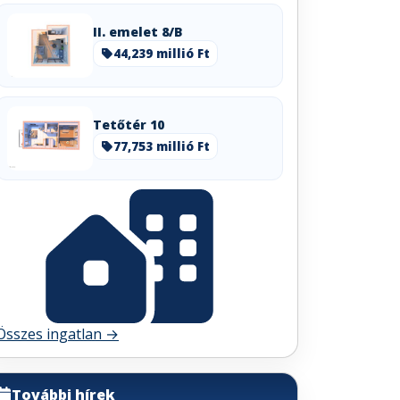
II. emelet 8/B
44,239 millió Ft
Tetőtér 10
77,753 millió Ft
Összes ingatlan →
További hírek