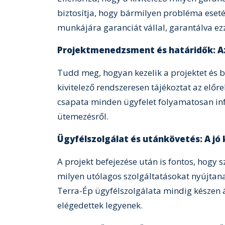
biztosítja, hogy bármilyen probléma eset
munkájára garanciát vállal, garantálva ez
Projektmenedzsment és határidők: Az
Tudd meg, hogyan kezelik a projektet és b
kivitelező rendszeresen tájékoztat az előr
csapata minden ügyfelet folyamatosan in
ütemezésről.
Ügyfélszolgálat és utánkövetés: A jó 
A projekt befejezése után is fontos, hogy
milyen utólagos szolgáltatásokat nyújtana
Terra-Ép ügyfélszolgálata mindig készen ál
elégedettek legyenek.