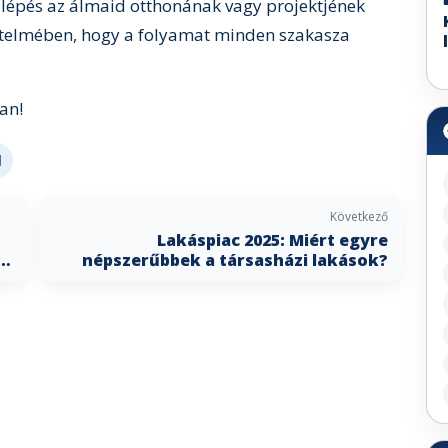
ő lépés az álmaid otthonának vagy projektjének
értelmében, hogy a folyamat minden szakasza
an!
l
Következő
Lakáspiac 2025: Miért egyre
i
népszerűbbek a társasházi lakások?