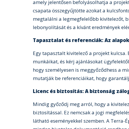
amely jelentősen befolyásolhatja a projek
csapata összegyűjtötte azokat a kulcsfon
megtalálni a legmegfelelőbb kivitelezőt, b
lebonyolítását és a kívánt eredmények elér
Tapasztalat és referenciák: Az alapok
Egy tapasztalt kivitelező a projekt kulcsa.
munkáikat, és kérj ajánlásokat ügyfelektől
hogy személyesen is meggyőződhess a mi
mutatják be referenciáikat, hogy garantálj
Licenc és biztosítás: A biztonság zálo
Mindig győződj meg arról, hogy a kivitele
biztosítással. Ez nemcsak a jogi megfelelé
látható eseményekkel szemben. A Terra-Ép 