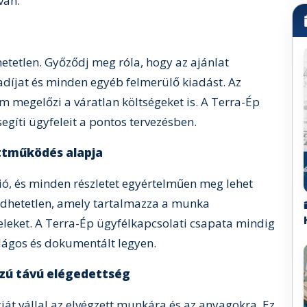
van.
hetetlen. Győződj meg róla, hogy az ajánlat
díjat és minden egyéb felmerülő kiadást. Az
 megelőzi a váratlan költségeket is. A Terra-Ép
egíti ügyfeleit a pontos tervezésben.
ttműködés alapja
ió, és minden részletet egyértelműen meg lehet
gedhetetlen, amely tartalmazza a munka
tételeket. A Terra-Ép ügyfélkapcsolati csapata mindig
lágos és dokumentált legyen.
szú távú elégedettség
ciát vállal az elvégzett munkára és az anyagokra. Ez