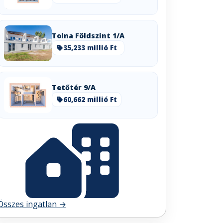
Tolna Földszint 1/A
35,233 millió Ft
Tetőtér 9/A
60,662 millió Ft
Összes ingatlan →