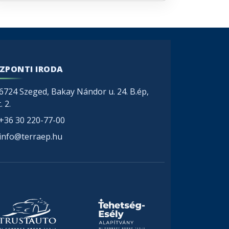
ZPONTI IRODA
6724 Szeged, Bakay Nándor u. 24. B.ép,
. 2.
+36 30 220-77-00
info@terraep.hu