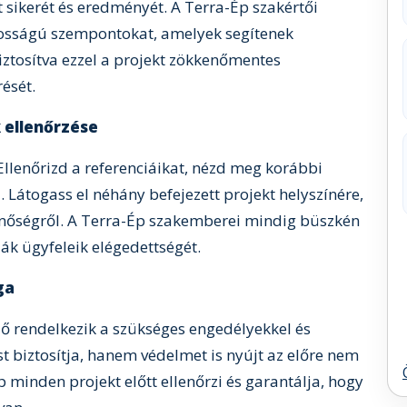
t sikerét és eredményét. A Terra-Ép szakértői
tosságú szempontokat, amelyek segítenek
iztosítva ezzel a projekt zökkenőmentes
ését.
 ellenőrzése
 Ellenőrizd a referenciáikat, nézd meg korábbi
. Látogass el néhány befejezett projekt helyszínére,
nőségről. A Terra-Ép szakemberei mindig büszkén
ák ügyfeleik elégedettségét.
ga
ző rendelkezik a szükséges engedélyekkel és
st biztosítja, hanem védelmet is nyújt az előre nem
minden projekt előtt ellenőrzi és garantálja, hogy