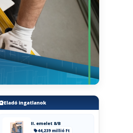
Eladó ingatlanok
II. emelet 8/B
44,239 millió Ft