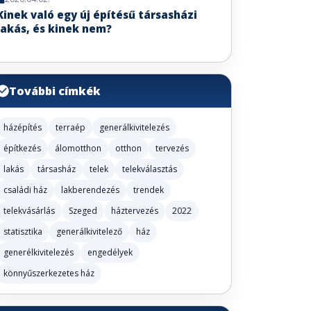
Kinek való egy új építésű társasházi
lakás, és kinek nem?
További címkék
házépítés
terraép
generálkivitelezés
építkezés
álomotthon
otthon
tervezés
lakás
társasház
telek
telekválasztás
családi ház
lakberendezés
trendek
telekvásárlás
Szeged
háztervezés
2022
statisztika
generálkivitelező
ház
generélkivitelezés
engedélyek
könnyűszerkezetes ház