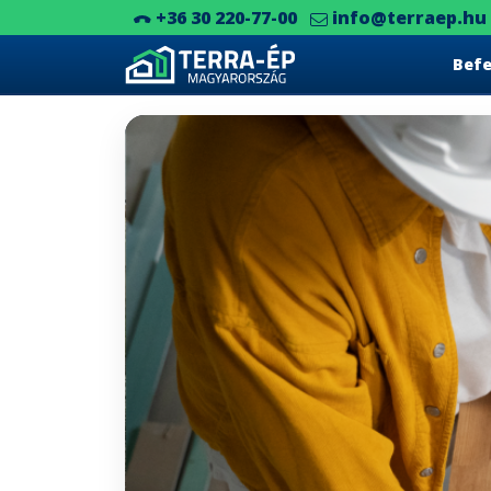
+36 30 220-77-00
info@terraep.hu
Bef
Main Navigation