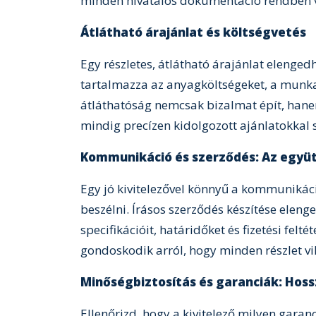
minden hivatalos dokumentáció rendben 
Átlátható árajánlat és költségvetés
Egy részletes, átlátható árajánlat elenged
tartalmazza az anyagköltségeket, a munka
átláthatóság nemcsak bizalmat épít, hanem
mindig precízen kidolgozott ajánlatokkal s
Kommunikáció és szerződés: Az együ
Egy jó kivitelezővel könnyű a kommunikác
beszélni. Írásos szerződés készítése elen
specifikációit, határidőket és fizetési fel
gondoskodik arról, hogy minden részlet vi
Minőségbiztosítás és garanciák: Hos
Ellenőrizd, hogy a kivitelező milyen garan