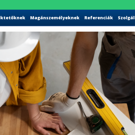
ektetőknek
Magánszemélyeknek
Referenciák
Szolgá