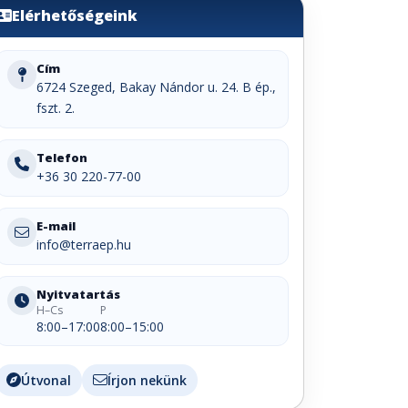
Elérhetőségeink
Cím
6724 Szeged, Bakay Nándor u. 24. B ép.,
fszt. 2.
Telefon
+36 30 220-77-00
E-mail
info@terraep.hu
Nyitvatartás
H–Cs
P
8:00–17:00
8:00–15:00
Útvonal
Írjon nekünk