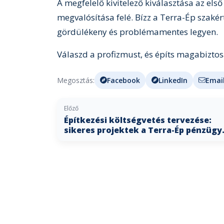
A megfelelő kivitelező kiválasztása az els
megvalósítása felé. Bízz a Terra-Ép szak
gördülékeny és problémamentes legyen.
Válaszd a profizmust, és építs magabiztos
Megosztás:
Facebook
LinkedIn
Emai
Előző
Építkezési költségvetés tervezése:
sikeres projektek a Terra-Ép pénzügy
szakértelmével