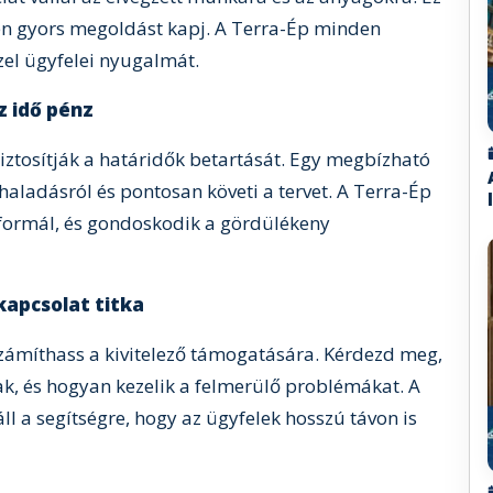
én gyors megoldást kapj. A Terra-Ép minden
zel ügyfelei nyugalmát.
 idő pénz
iztosítják a határidők betartását. Egy megbízható
ehaladásról és pontosan követi a tervet. A Terra-Ép
formál, és gondoskodik a gördülékeny
kapcsolat titka
 számíthass a kivitelező támogatására. Kérdezd meg,
k, és hogyan kezelik a felmerülő problémákat. A
l a segítségre, hogy az ügyfelek hosszú távon is