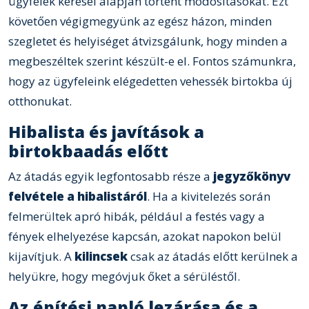
ügyfelek kérései alapján történt módosításokat. Ezt
követően végigmegyünk az egész házon, minden
szegletet és helyiséget átvizsgálunk, hogy minden a
megbeszéltek szerint készült-e el. Fontos számunkra,
hogy az ügyfeleink elégedetten vehessék birtokba új
otthonukat.
Hibalista és javítások a
birtokbaadás előtt
Az átadás egyik legfontosabb része a
jegyzőkönyv
felvétele a hibalistáról
. Ha a kivitelezés során
felmerültek apró hibák, például a festés vagy a
fények elhelyezése kapcsán, azokat napokon belül
kijavítjuk. A
kilincsek
csak az átadás előtt kerülnek a
helyükre, hogy megóvjuk őket a sérüléstől.
Az építési napló lezárása és a