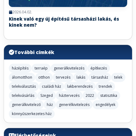
2026.04.02.
Kinek való egy új építésű társasházi lakás, és
kinek nem?
További címkék
házépítés
terraép
generálkivitelezés
építkezés
álomotthon
otthon
tervezés
lakás
társasház
telek
telekválasztás
családi ház
lakberendezés
trendek
telekvásárlás
Szeged
háztervezés
2022
statisztika
generálkivitelező
ház
generélkivitelezés
engedélyek
könnyűszerkezetes ház
Elérhetőségeink