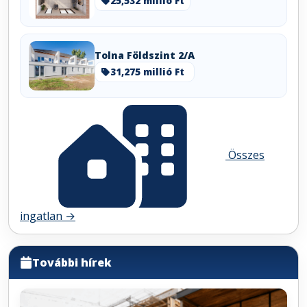
25,532 millió Ft
Tolna Földszint 2/A
31,275 millió Ft
Összes
ingatlan →
További hírek