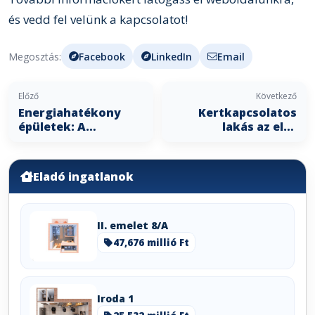
és vedd fel velünk a kapcsolatot!
Megosztás:
Facebook
LinkedIn
Email
Előző
Következő
Energiahatékony
Kertkapcsolatos
épületek: A
lakás az első
fenntartható jövő
emeleten?
kulcsa?
Megmutatjuk
hogyan.
Eladó ingatlanok
II. emelet 8/A
47,676 millió Ft
Iroda 1