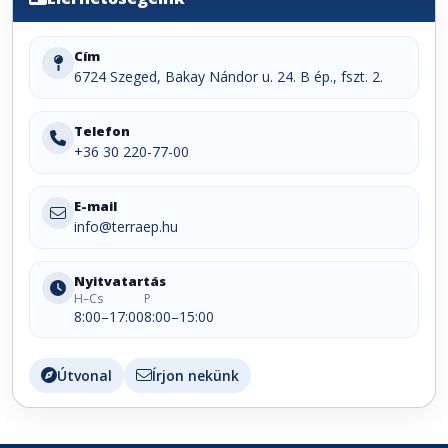
Cím
6724 Szeged, Bakay Nándor u. 24. B ép., fszt. 2.
Telefon
+36 30 220-77-00
E-mail
info@terraep.hu
Nyitvatartás
H–Cs
P
8:00–17:00
8:00–15:00
Útvonal
Írjon nekünk