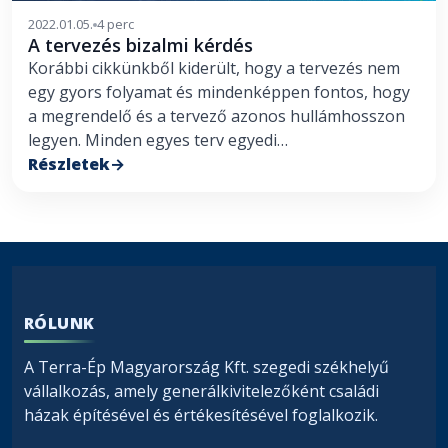
2022.01.05.
4 perc
A tervezés bizalmi kérdés
Korábbi cikkünkből kiderült, hogy a tervezés nem
egy gyors folyamat és mindenképpen fontos, hogy
a megrendelő és a tervező azonos hullámhosszon
legyen. Minden egyes terv egyedi…
Részletek
RÓLUNK
A Terra-Ép Magyarország Kft. szegedi székhelyű
vállalkozás, amely generálkivitelezőként családi
házak építésével és értékesítésével foglalkozik.