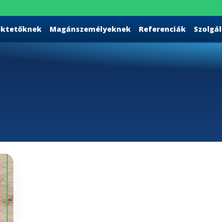
ektetőknek
Magánszemélyeknek
Referenciák
Szolgá