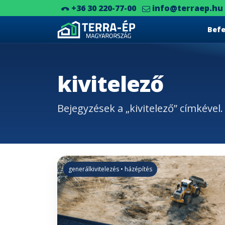
+36 30 220-77-00
info@terraep.hu
Bef
Main Navigation
kivitelező
Bejegyzések a „kivitelező” címkével.
generálkivitelezés • házépítés