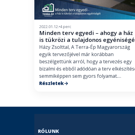
2022.01.12.
4 perc
Minden terv egyedi – ahogy a ház
is tükrözi a tulajdonos egyéniségé
Házy Zsolttal, A Terra-Ép Magyarország
egyik tervezőjével már korábban
beszélgettünk arról, hogy a tervezés egy
bizalmi és ebből adódóan a terv elkészítés
semmiképpen sem gyors folyamat.…
Részletek
RÓLUNK