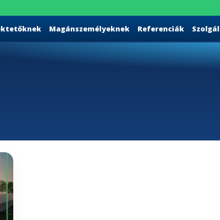
ektetőknek
Magánszemélyeknek
Referenciák
Szolgá
.