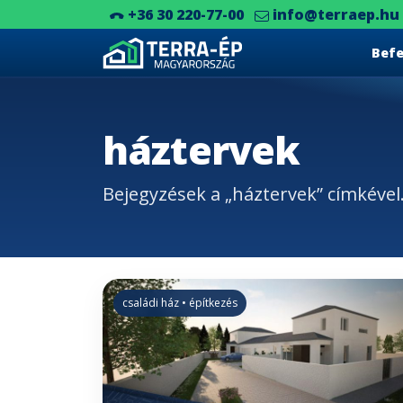
+36 30 220-77-00
info@terraep.hu
Bef
Main Navigation
háztervek
Bejegyzések a „háztervek” címkével
családi ház • építkezés