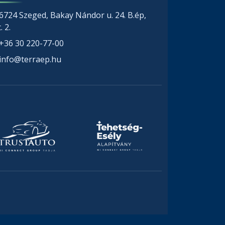
6724 Szeged, Bakay Nándor u. 24. B.ép,
. 2.
+36 30 220-77-00
info@terraep.hu