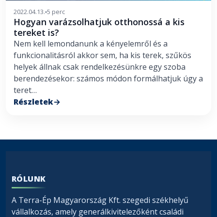
2022.04.13.
5 perc
Hogyan varázsolhatjuk otthonossá a kis
tereket is?
Nem kell lemondanunk a kényelemről és a
funkcionalitásról akkor sem, ha kis terek, szűkös
helyek állnak csak rendelkezésünkre egy szoba
berendezésekor: számos módon formálhatjuk úgy a
teret…
Részletek
RÓLUNK
A Terra-Ép Magyarország Kft. szegedi székhelyű
vállalkozás, amely generálkivitelezőként családi