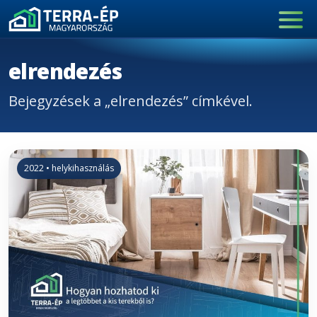
Main Navigation
elrendezés
Bejegyzések a „elrendezés” címkével.
2022 • helykihasználás