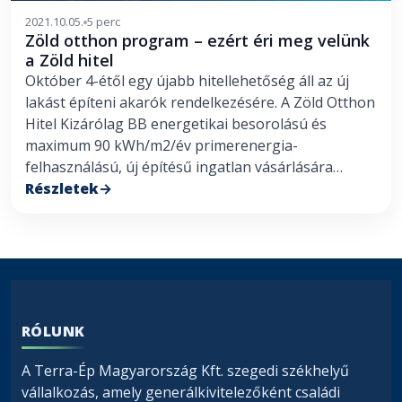
2021.10.05.
5 perc
Zöld otthon program – ezért éri meg velünk
a Zöld hitel
Október 4-étől egy újabb hitellehetőség áll az új
lakást építeni akarók rendelkezésére. A Zöld Otthon
Hitel Kizárólag BB energetikai besorolású és
maximum 90 kWh/m2/év primerenergia-
felhasználású, új építésű ingatlan vásárlására…
Részletek
RÓLUNK
A Terra-Ép Magyarország Kft. szegedi székhelyű
vállalkozás, amely generálkivitelezőként családi